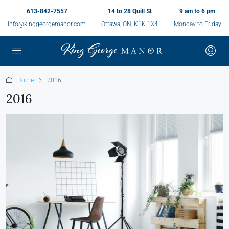
613-842-7557
14 to 28 Quill St
9 am to 6 pm
info@kinggeorgemanor.com
Ottawa, ON, K1K 1X4
Monday to Friday
Home
2016
2016